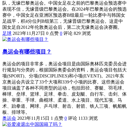
队，无缘巴黎奥运会。中国女足在之前的巴黎奥运会预选赛中
表现不佳，无缘晋级巴黎奥运会。在2024年巴黎奥运会的预选
赛中，中国女足在亚洲区预选赛B组最后一轮比赛中与韩国女
足战平，积4分位列B组第三，无缘晋级巴黎奥运会。这是中
国女足自2012年伦敦奥运会后，第二次无缘奥运会决赛圈。
足球
2023年11月27日
0 点赞
0
评论
829 浏览
奥运会有哪些项目？
奥运会的项目非常多，奥运会项目是由国际奥林匹克委员会进
行规划与分类的，根据国际奥委会的资料，奥运会项目包括大
项(SPORT)、分项(DISCIPLINES)和小项(EVENT)。2021年东
京奥运会共设立了33个大项和339个小项的比赛。这些奥运会
项目涵盖了各种不同类型的运动，包括田径、赛艇、羽毛球、
棒球、垒球、篮球、足球、拳击、皮划艇、自行车、击剑、体
操、举重、手球、曲棍球、柔道、水上项目、现代五项、马
术、跆拳道、网球、乒乓球、射击、射箭、铁人三项、帆船帆
板、排球等。
奥运会
2023年11月15日
1 点赞
0
评论
1133 浏览