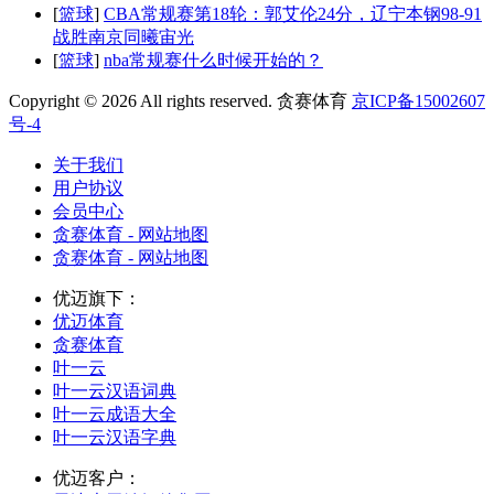
[
篮球
]
CBA常规赛第18轮：郭艾伦24分，辽宁本钢98-91
战胜南京同曦宙光
[
篮球
]
nba常规赛什么时候开始的？
Copyright © 2026 All rights reserved. 贪赛体育
京ICP备15002607
号-4
关于我们
用户协议
会员中心
贪赛体育 - 网站地图
贪赛体育 - 网站地图
优迈旗下：
优迈体育
贪赛体育
叶一云
叶一云汉语词典
叶一云成语大全
叶一云汉语字典
优迈客户：