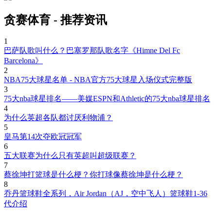
贪赛体育 - 推荐资讯
1
巴萨队歌叫什么？巴塞罗那队歌名字《Himne Del Fc
Barcelona》
2
NBA75大球星名单 - NBA官方75大球星入场仪式完整版
3
75大nba球星排名——美媒ESPN和Athletic的75大nba球星排名
4
为什么英超各队都讨厌利物浦？
5
皇马第14次夺欧冠冠军
6
五大联赛为什么只有英超叫超级联赛？
7
蔡徐坤打篮球是什么梗？你打球像蔡徐坤是什么梗？
8
乔丹篮球鞋全系列，Air Jordan（AJ，空中飞人）篮球鞋1-36
代介绍