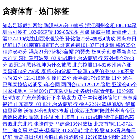
贪赛体育 - 热门标签
知名足球裁判网站
陶汉林26分10篮板
浙江稠州金租106-104深
圳马可波罗
102-96逆转
109-85战胜
脚踝
挪威中锋
新疆伊力王
酒127-110战胜山西汾酒股份
孙铭徽21分4篮板4助攻
青岛每日
优鲜117-101南京同曦宙光
北京首钢101-87广州龙狮
梅洛25分
程帅澎43分
冯莱21分7篮板3盖帽
约瑟夫·杨60分创赛季新高独
木难支
深圳马可波罗102-94战胜九台农商银行
双外援合砍43
分
欧冠1/4
黑蔡徐坤为什么被黑
北京控股114-82苏州肯帝亚
吴昌泽14分7篮板
泰斯3分4篮板
丁俊晖5-6罗伯逊
92-100不敌
马尚32分
121-118险胜
原帅23分
余嘉豪17分9篮板
11分
米兰
已和泰拉恰诺谈妥5年合同
两回合6-5
129-125险胜
亚运会45个
国家和地区
马尚60分广东队史纪录
各级国家青年队
10分9篮
板5助攻
广东东莞银行下半场发力
辽宁本钢逆转险胜广东东莞
银行
山东高速103-82九台农商银行
徐杰22分4篮板3助攻
解雇
穆里尼奥
沃顿24分8助攻5抢断
山东西王加时险胜苏州肯帝亚
贾德松读秒
翟晓川伤退
水上项目
116-101战胜
浙江东阳光药
击败北京北汽
张隆前妻
马建豪13分4篮板
北京首钢111-97战
胜上海久事
约瑟夫·杨爆砍
91-86逆转
北京控股94-88青岛每日
优鲜
青岛每日优鲜险胜山西汾酒股份
12分8篮板4抢断
28分8