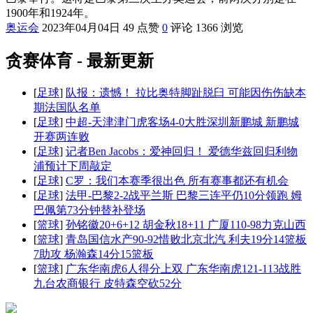
1900年和1924年。
奥运会
2023年04月04日
49 点赞
0
评论
1366 浏览
贪赛体育 - 最新更新
[
足球
]
队报：遗憾！ 拉比奥特脚趾脱臼 可能因伤伤缺本
期法国队名单
[
足球
]
中超-天津津门虎客场4-0大胜深圳新鹏城 新鹏城
开赛两连败
[
足球
]
记者Ben Jacobs：爱神回归！ 爱德华兹回归利物
浦预计下周敲定
[
足球
]
C罗：我们本赛季很出色 所有赛事都还有机会
[
足球
]
法甲-巴黎2-2战平兰斯 巴黎三连平仍10分领跑 姆
巴佩第73分钟替补登场
[
篮球
]
孙铭徽20+6+12 胡金秋18+11 广厦110-98力克山西
[
篮球
]
青岛国信水产90-92惜败北京北汽 利夫19分14篮板
7助攻 杨瀚森14分15篮板
[
篮球
]
广东华南虎6人得分上双 广东华南虎121-113战胜
九台农商银行 皮特森空砍52分