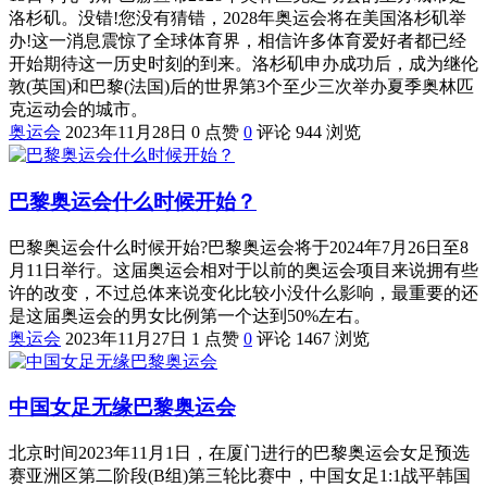
洛杉矶。没错!您没有猜错，2028年奥运会将在美国洛杉矶举
办!这一消息震惊了全球体育界，相信许多体育爱好者都已经
开始期待这一历史时刻的到来。洛杉矶申办成功后，成为继伦
敦(英国)和巴黎(法国)后的世界第3个至少三次举办夏季奥林匹
克运动会的城市。
奥运会
2023年11月28日
0 点赞
0
评论
944 浏览
巴黎奥运会什么时候开始？
巴黎奥运会什么时候开始?巴黎奥运会将于2024年7月26日至8
月11日举行。这届奥运会相对于以前的奥运会项目来说拥有些
许的改变，不过总体来说变化比较小没什么影响，最重要的还
是这届奥运会的男女比例第一个达到50%左右。
奥运会
2023年11月27日
1 点赞
0
评论
1467 浏览
中国女足无缘巴黎奥运会
北京时间2023年11月1日，在厦门进行的巴黎奥运会女足预选
赛亚洲区第二阶段(B组)第三轮比赛中，中国女足1:1战平韩国