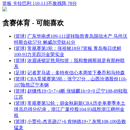
篮板
卡拉巴利
110-113不敌残阵
78分
贪赛体育 - 可能喜欢
[
篮球
]
广东华南虎109-111逆转险胜青岛国信水产 马尚沃
特斯合砍57分 鲍威尔空砍41分
[
篮球
]
常规赛第1轮：张祖铭18分7篮板 青岛每日优鲜
100-93力克四川金荣实业
[
篮球
]
浓眉谈锁定胜局扣篮：我和詹姆斯就是有那种联
系
[
足球
]
记者罗马诺：多特有信心本周签下桑乔和马特森
[
篮球
]
CBA常规赛第5轮：张宁27分，山西汾酒股份110-
107险胜辽宁本钢
[
篮球
]
赵继伟19+5+7+4断 张镇麟16+9+9 辽宁108-89轻取
江苏
[
篮球
]
常规赛第52轮：胡金秋刷新CBA历史单赛季本土
球员总得分纪录，浙江广厦控股104-93战胜浙江稠州金
租
[
篮球
]
小贾伦-杰克逊27+6 肯纳德19+7 灰熊108-100击败
猛龙