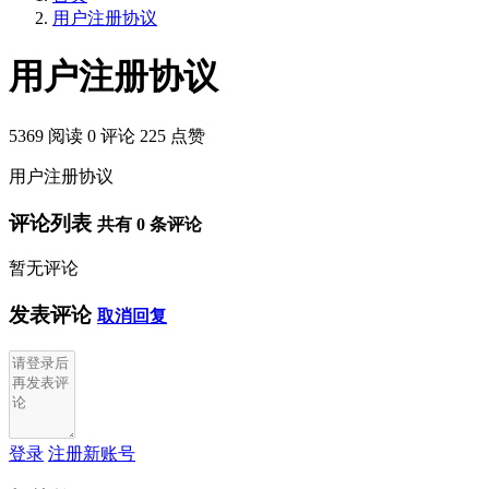
用户注册协议
用户注册协议
5369 阅读
0 评论
225 点赞
用户注册协议
评论列表
共有
0
条评论
暂无评论
发表评论
取消回复
登录
注册新账号