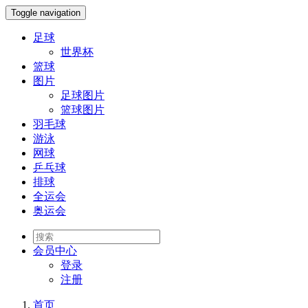
Toggle navigation
足球
世界杯
篮球
图片
足球图片
篮球图片
羽毛球
游泳
网球
乒乓球
排球
全运会
奥运会
会员
中心
登录
注册
首页