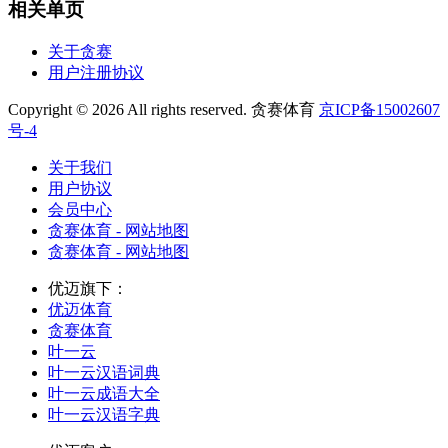
相关单页
关于贪赛
用户注册协议
Copyright © 2026 All rights reserved. 贪赛体育
京ICP备15002607
号-4
关于我们
用户协议
会员中心
贪赛体育 - 网站地图
贪赛体育 - 网站地图
优迈旗下：
优迈体育
贪赛体育
叶一云
叶一云汉语词典
叶一云成语大全
叶一云汉语字典