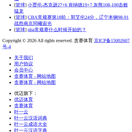
[
篮球
]
小贾伦-杰克逊27+6 肯纳德19+7 灰熊108-100击败
猛龙
[
篮球
]
CBA常规赛第18轮：郭艾伦24分，辽宁本钢98-91
战胜南京同曦宙光
[
篮球
]
nba常规赛什么时候开始的？
Copyright © 2026 All rights reserved. 贪赛体育
京ICP备15002607
号-4
关于我们
用户协议
会员中心
贪赛体育 - 网站地图
贪赛体育 - 网站地图
优迈旗下：
优迈体育
贪赛体育
叶一云
叶一云汉语词典
叶一云成语大全
叶一云汉语字典