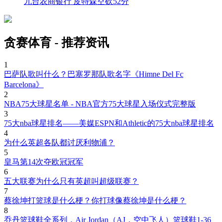
九台农商银行 皮特森空砍52分
贪赛体育 - 推荐资讯
1
巴萨队歌叫什么？巴塞罗那队歌名字《Himne Del Fc
Barcelona》
2
NBA75大球星名单 - NBA官方75大球星入场仪式完整版
3
75大nba球星排名——美媒ESPN和Athletic的75大nba球星排名
4
为什么英超各队都讨厌利物浦？
5
皇马第14次夺欧冠冠军
6
五大联赛为什么只有英超叫超级联赛？
7
蔡徐坤打篮球是什么梗？你打球像蔡徐坤是什么梗？
8
乔丹篮球鞋全系列，Air Jordan（AJ，空中飞人）篮球鞋1-36