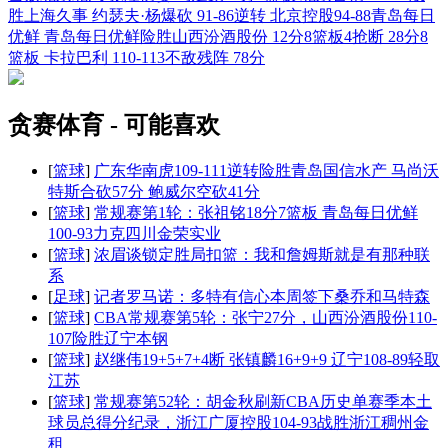
胜上海久事
约瑟夫·杨爆砍
91-86逆转
北京控股94-88青岛每日
优鲜
青岛每日优鲜险胜山西汾酒股份
12分8篮板4抢断
28分8
篮板
卡拉巴利
110-113不敌残阵
78分
贪赛体育 - 可能喜欢
[
篮球
]
广东华南虎109-111逆转险胜青岛国信水产 马尚沃
特斯合砍57分 鲍威尔空砍41分
[
篮球
]
常规赛第1轮：张祖铭18分7篮板 青岛每日优鲜
100-93力克四川金荣实业
[
篮球
]
浓眉谈锁定胜局扣篮：我和詹姆斯就是有那种联
系
[
足球
]
记者罗马诺：多特有信心本周签下桑乔和马特森
[
篮球
]
CBA常规赛第5轮：张宁27分，山西汾酒股份110-
107险胜辽宁本钢
[
篮球
]
赵继伟19+5+7+4断 张镇麟16+9+9 辽宁108-89轻取
江苏
[
篮球
]
常规赛第52轮：胡金秋刷新CBA历史单赛季本土
球员总得分纪录，浙江广厦控股104-93战胜浙江稠州金
租