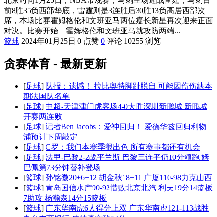
北京时间1月25日，NBA常规赛，马刺主场迎战雷霆，马刺目
前8胜35负西部垫底，雷霆则是3连胜后30胜13负高居西部次
席，本场比赛霍姆格伦和文班亚马两位瘦长新星再次迎来正面
对决。比赛开始，霍姆格伦和文班亚马就攻防两端...
篮球
2024年01月25日
0 点赞
0
评论
10255 浏览
贪赛体育 - 最新更新
[
足球
]
队报：遗憾！ 拉比奥特脚趾脱臼 可能因伤伤缺本
期法国队名单
[
足球
]
中超-天津津门虎客场4-0大胜深圳新鹏城 新鹏城
开赛两连败
[
足球
]
记者Ben Jacobs：爱神回归！ 爱德华兹回归利物
浦预计下周敲定
[
足球
]
C罗：我们本赛季很出色 所有赛事都还有机会
[
足球
]
法甲-巴黎2-2战平兰斯 巴黎三连平仍10分领跑 姆
巴佩第73分钟替补登场
[
篮球
]
孙铭徽20+6+12 胡金秋18+11 广厦110-98力克山西
[
篮球
]
青岛国信水产90-92惜败北京北汽 利夫19分14篮板
7助攻 杨瀚森14分15篮板
[
篮球
]
广东华南虎6人得分上双 广东华南虎121-113战胜