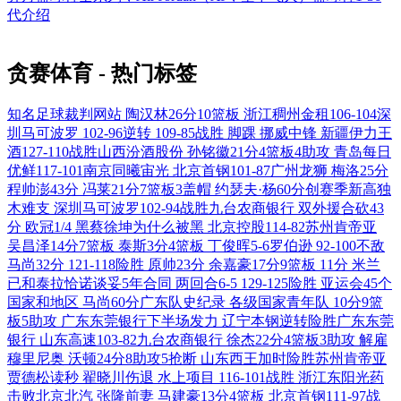
代介绍
贪赛体育 - 热门标签
知名足球裁判网站
陶汉林26分10篮板
浙江稠州金租106-104深
圳马可波罗
102-96逆转
109-85战胜
脚踝
挪威中锋
新疆伊力王
酒127-110战胜山西汾酒股份
孙铭徽21分4篮板4助攻
青岛每日
优鲜117-101南京同曦宙光
北京首钢101-87广州龙狮
梅洛25分
程帅澎43分
冯莱21分7篮板3盖帽
约瑟夫·杨60分创赛季新高独
木难支
深圳马可波罗102-94战胜九台农商银行
双外援合砍43
分
欧冠1/4
黑蔡徐坤为什么被黑
北京控股114-82苏州肯帝亚
吴昌泽14分7篮板
泰斯3分4篮板
丁俊晖5-6罗伯逊
92-100不敌
马尚32分
121-118险胜
原帅23分
余嘉豪17分9篮板
11分
米兰
已和泰拉恰诺谈妥5年合同
两回合6-5
129-125险胜
亚运会45个
国家和地区
马尚60分广东队史纪录
各级国家青年队
10分9篮
板5助攻
广东东莞银行下半场发力
辽宁本钢逆转险胜广东东莞
银行
山东高速103-82九台农商银行
徐杰22分4篮板3助攻
解雇
穆里尼奥
沃顿24分8助攻5抢断
山东西王加时险胜苏州肯帝亚
贾德松读秒
翟晓川伤退
水上项目
116-101战胜
浙江东阳光药
击败北京北汽
张隆前妻
马建豪13分4篮板
北京首钢111-97战