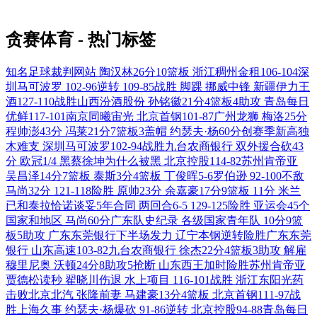
贪赛体育 - 热门标签
知名足球裁判网站
陶汉林26分10篮板
浙江稠州金租106-104深
圳马可波罗
102-96逆转
109-85战胜
脚踝
挪威中锋
新疆伊力王
酒127-110战胜山西汾酒股份
孙铭徽21分4篮板4助攻
青岛每日
优鲜117-101南京同曦宙光
北京首钢101-87广州龙狮
梅洛25分
程帅澎43分
冯莱21分7篮板3盖帽
约瑟夫·杨60分创赛季新高独
木难支
深圳马可波罗102-94战胜九台农商银行
双外援合砍43
分
欧冠1/4
黑蔡徐坤为什么被黑
北京控股114-82苏州肯帝亚
吴昌泽14分7篮板
泰斯3分4篮板
丁俊晖5-6罗伯逊
92-100不敌
马尚32分
121-118险胜
原帅23分
余嘉豪17分9篮板
11分
米兰
已和泰拉恰诺谈妥5年合同
两回合6-5
129-125险胜
亚运会45个
国家和地区
马尚60分广东队史纪录
各级国家青年队
10分9篮
板5助攻
广东东莞银行下半场发力
辽宁本钢逆转险胜广东东莞
银行
山东高速103-82九台农商银行
徐杰22分4篮板3助攻
解雇
穆里尼奥
沃顿24分8助攻5抢断
山东西王加时险胜苏州肯帝亚
贾德松读秒
翟晓川伤退
水上项目
116-101战胜
浙江东阳光药
击败北京北汽
张隆前妻
马建豪13分4篮板
北京首钢111-97战
胜上海久事
约瑟夫·杨爆砍
91-86逆转
北京控股94-88青岛每日