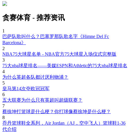
贪赛体育 - 推荐资讯
1
巴萨队歌叫什么？巴塞罗那队歌名字《Himne Del Fc
Barcelona》
2
NBA75大球星名单 - NBA官方75大球星入场仪式完整版
3
75大nba球星排名——美媒ESPN和Athletic的75大nba球星排名
4
为什么英超各队都讨厌利物浦？
5
皇马第14次夺欧冠冠军
6
五大联赛为什么只有英超叫超级联赛？
7
蔡徐坤打篮球是什么梗？你打球像蔡徐坤是什么梗？
8
乔丹篮球鞋全系列，Air Jordan（AJ，空中飞人）篮球鞋1-36
代介绍