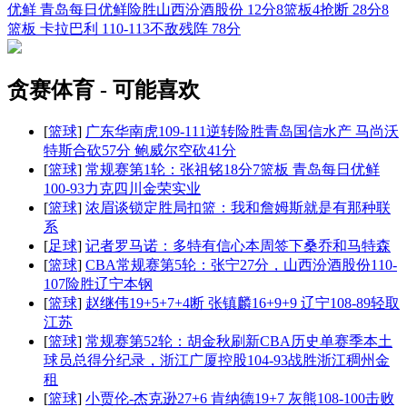
优鲜
青岛每日优鲜险胜山西汾酒股份
12分8篮板4抢断
28分8
篮板
卡拉巴利
110-113不敌残阵
78分
贪赛体育 - 可能喜欢
[
篮球
]
广东华南虎109-111逆转险胜青岛国信水产 马尚沃
特斯合砍57分 鲍威尔空砍41分
[
篮球
]
常规赛第1轮：张祖铭18分7篮板 青岛每日优鲜
100-93力克四川金荣实业
[
篮球
]
浓眉谈锁定胜局扣篮：我和詹姆斯就是有那种联
系
[
足球
]
记者罗马诺：多特有信心本周签下桑乔和马特森
[
篮球
]
CBA常规赛第5轮：张宁27分，山西汾酒股份110-
107险胜辽宁本钢
[
篮球
]
赵继伟19+5+7+4断 张镇麟16+9+9 辽宁108-89轻取
江苏
[
篮球
]
常规赛第52轮：胡金秋刷新CBA历史单赛季本土
球员总得分纪录，浙江广厦控股104-93战胜浙江稠州金
租
[
篮球
]
小贾伦-杰克逊27+6 肯纳德19+7 灰熊108-100击败