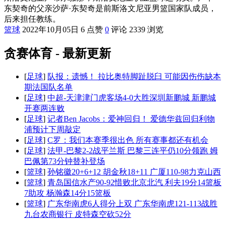
东契奇的父亲沙萨·东契奇是前斯洛文尼亚男篮国家队成员，
后来担任教练。
篮球
2022年10月05日
6 点赞
0
评论
2339 浏览
贪赛体育 - 最新更新
[
足球
]
队报：遗憾！ 拉比奥特脚趾脱臼 可能因伤伤缺本
期法国队名单
[
足球
]
中超-天津津门虎客场4-0大胜深圳新鹏城 新鹏城
开赛两连败
[
足球
]
记者Ben Jacobs：爱神回归！ 爱德华兹回归利物
浦预计下周敲定
[
足球
]
C罗：我们本赛季很出色 所有赛事都还有机会
[
足球
]
法甲-巴黎2-2战平兰斯 巴黎三连平仍10分领跑 姆
巴佩第73分钟替补登场
[
篮球
]
孙铭徽20+6+12 胡金秋18+11 广厦110-98力克山西
[
篮球
]
青岛国信水产90-92惜败北京北汽 利夫19分14篮板
7助攻 杨瀚森14分15篮板
[
篮球
]
广东华南虎6人得分上双 广东华南虎121-113战胜
九台农商银行 皮特森空砍52分