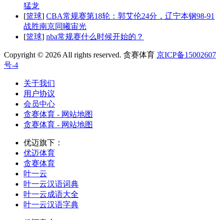
猛龙
[
篮球
]
CBA常规赛第18轮：郭艾伦24分，辽宁本钢98-91
战胜南京同曦宙光
[
篮球
]
nba常规赛什么时候开始的？
Copyright © 2026 All rights reserved. 贪赛体育
京ICP备15002607
号-4
关于我们
用户协议
会员中心
贪赛体育 - 网站地图
贪赛体育 - 网站地图
优迈旗下：
优迈体育
贪赛体育
叶一云
叶一云汉语词典
叶一云成语大全
叶一云汉语字典