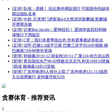
[
足球
]
队报：遗憾！ 拉比奥特脚趾脱臼 可能因伤伤缺本
期法国队名单
[
足球
]
中超-天津津门虎客场4-0大胜深圳新鹏城 新鹏城
开赛两连败
[
足球
]
记者Ben Jacobs：爱神回归！ 爱德华兹回归利物
浦预计下周敲定
[
足球
]
C罗：我们本赛季很出色 所有赛事都还有机会
[
足球
]
法甲-巴黎2-2战平兰斯 巴黎三连平仍10分领跑 姆
巴佩第73分钟替补登场
[
篮球
]
孙铭徽20+6+12 胡金秋18+11 广厦110-98力克山西
[
篮球
]
青岛国信水产90-92惜败北京北汽 利夫19分14篮板
7助攻 杨瀚森14分15篮板
[
篮球
]
广东华南虎6人得分上双 广东华南虎121-113战胜
九台农商银行 皮特森空砍52分
贪赛体育 - 推荐资讯
1