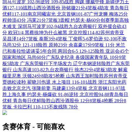
圳马可波罗
102-96逆转
109-85战胜
脚踝
挪威中锋
新疆伊力王
酒127-110战胜山西汾酒股份
孙铭徽21分4篮板4助攻
青岛每日
优鲜117-101南京同曦宙光
北京首钢101-87广州龙狮
梅洛25分
程帅澎43分
冯莱21分7篮板3盖帽
约瑟夫·杨60分创赛季新高独
木难支
深圳马可波罗102-94战胜九台农商银行
双外援合砍43
分
欧冠1/4
黑蔡徐坤为什么被黑
北京控股114-82苏州肯帝亚
吴昌泽14分7篮板
泰斯3分4篮板
丁俊晖5-6罗伯逊
92-100不敌
马尚32分
121-118险胜
原帅23分
余嘉豪17分9篮板
11分
米兰
已和泰拉恰诺谈妥5年合同
两回合6-5
129-125险胜
亚运会45个
国家和地区
马尚60分广东队史纪录
各级国家青年队
10分9篮
板5助攻
广东东莞银行下半场发力
辽宁本钢逆转险胜广东东莞
银行
山东高速103-82九台农商银行
徐杰22分4篮板3助攻
解雇
穆里尼奥
沃顿24分8助攻5抢断
山东西王加时险胜苏州肯帝亚
贾德松读秒
翟晓川伤退
水上项目
116-101战胜
浙江东阳光药
击败北京北汽
张隆前妻
马建豪13分4篮板
北京首钢111-97战
胜上海久事
约瑟夫·杨爆砍
91-86逆转
北京控股94-88青岛每日
优鲜
青岛每日优鲜险胜山西汾酒股份
12分8篮板4抢断
28分8
篮板
卡拉巴利
110-113不敌残阵
78分
贪赛体育 - 可能喜欢