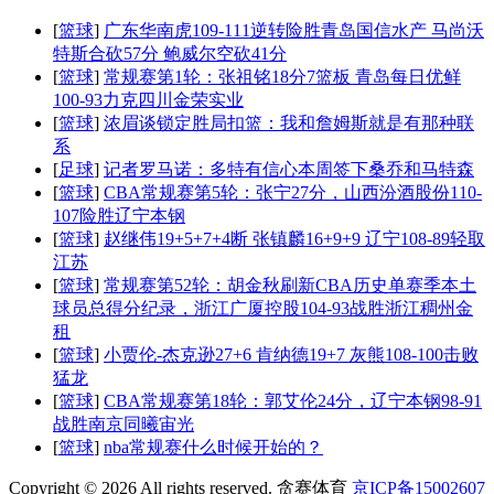
[
篮球
]
广东华南虎109-111逆转险胜青岛国信水产 马尚沃
特斯合砍57分 鲍威尔空砍41分
[
篮球
]
常规赛第1轮：张祖铭18分7篮板 青岛每日优鲜
100-93力克四川金荣实业
[
篮球
]
浓眉谈锁定胜局扣篮：我和詹姆斯就是有那种联
系
[
足球
]
记者罗马诺：多特有信心本周签下桑乔和马特森
[
篮球
]
CBA常规赛第5轮：张宁27分，山西汾酒股份110-
107险胜辽宁本钢
[
篮球
]
赵继伟19+5+7+4断 张镇麟16+9+9 辽宁108-89轻取
江苏
[
篮球
]
常规赛第52轮：胡金秋刷新CBA历史单赛季本土
球员总得分纪录，浙江广厦控股104-93战胜浙江稠州金
租
[
篮球
]
小贾伦-杰克逊27+6 肯纳德19+7 灰熊108-100击败
猛龙
[
篮球
]
CBA常规赛第18轮：郭艾伦24分，辽宁本钢98-91
战胜南京同曦宙光
[
篮球
]
nba常规赛什么时候开始的？
Copyright © 2026 All rights reserved. 贪赛体育
京ICP备15002607