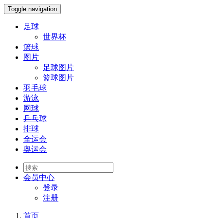
Toggle navigation
足球
世界杯
篮球
图片
足球图片
篮球图片
羽毛球
游泳
网球
乒乓球
排球
全运会
奥运会
会员
中心
登录
注册
首页