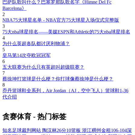
巴萨队歌叫什么？巴塞罗那队歌名字《Himne Del Fc
Barcelona》
2
NBA75大球星名单 - NBA官方75大球星入场仪式完整版
3
75大nba球星排名——美媒ESPN和Athletic的75大nba球星排名
4
为什么英超各队都讨厌利物浦？
5
皇马第14次夺欧冠冠军
6
五大联赛为什么只有英超叫超级联赛？
7
蔡徐坤打篮球是什么梗？你打球像蔡徐坤是什么梗？
8
乔丹篮球鞋全系列，Air Jordan（AJ，空中飞人）篮球鞋1-36
代介绍
贪赛体育 - 热门标签
知名足球裁判网站
陶汉林26分10篮板
浙江稠州金租106-104深