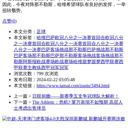
因此，今夜对阵那不勒斯，哈维希望球队有良好的发挥，一举
扭转颓势。
点赞(
0
)
本文分类：
足球
本文标签：
哈维
巴萨
欧冠八分之一决赛首回合
欧冠八分
之一决赛
首回合
欧冠
八分之一决赛首回合
八分之一决赛
八分之一
决赛
巴萨客场挑战那不勒斯
巴萨挑战那不勒斯
巴萨客场那不勒斯
巴萨那不勒斯
客场挑战
客场
挑战
那不
勒斯
阿斯报
欧战赛场
欧战
赛场
哈维噩梦
噩梦
西甲联赛
西
甲
联赛
主教练
西甲冠军
冠军
浏览次数：
799
次浏览
发布日期：2024-02-22 03:05:48
本文链接：
https://www.tansai.com/zuqiu/3494.html
上一篇 >
日联前瞻——新赛季五支争冠球队大解析！
下一篇 >
The Athletic：危机? 莱万表现不如预期 高层人
士考虑出售球员