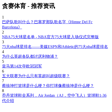
贪赛体育 - 推荐资讯
1
巴萨队歌叫什么？巴塞罗那队歌名字《Himne Del Fc
Barcelona》
2
NBA75大球星名单 - NBA官方75大球星入场仪式完整版
3
75大nba球星排名——美媒ESPN和Athletic的75大nba球星排名
4
为什么英超各队都讨厌利物浦？
5
皇马第14次夺欧冠冠军
6
五大联赛为什么只有英超叫超级联赛？
7
蔡徐坤打篮球是什么梗？你打球像蔡徐坤是什么梗？
8
乔丹篮球鞋全系列，Air Jordan（AJ，空中飞人）篮球鞋1-36
代介绍