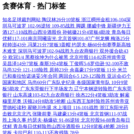
贪赛体育 - 热门标签
知名足球裁判网站
陶汉林26分10篮板
浙江稠州金租106-104深
圳马可波罗
102-96逆转
109-85战胜
脚踝
挪威中锋
新疆伊力王
酒127-110战胜山西汾酒股份
孙铭徽21分4篮板4助攻
青岛每日
优鲜117-101南京同曦宙光
北京首钢101-87广州龙狮
梅洛25分
程帅澎43分
冯莱21分7篮板3盖帽
约瑟夫·杨60分创赛季新高独
木难支
深圳马可波罗102-94战胜九台农商银行
双外援合砍43
分
欧冠1/4
黑蔡徐坤为什么被黑
北京控股114-82苏州肯帝亚
吴昌泽14分7篮板
泰斯3分4篮板
丁俊晖5-6罗伯逊
92-100不敌
马尚32分
121-118险胜
原帅23分
余嘉豪17分9篮板
11分
米兰
已和泰拉恰诺谈妥5年合同
两回合6-5
129-125险胜
亚运会45个
国家和地区
马尚60分广东队史纪录
各级国家青年队
10分9篮
板5助攻
广东东莞银行下半场发力
辽宁本钢逆转险胜广东东莞
银行
山东高速103-82九台农商银行
徐杰22分4篮板3助攻
解雇
穆里尼奥
沃顿24分8助攻5抢断
山东西王加时险胜苏州肯帝亚
贾德松读秒
翟晓川伤退
水上项目
116-101战胜
浙江东阳光药
击败北京北汽
张隆前妻
马建豪13分4篮板
北京首钢111-97战
胜上海久事
约瑟夫·杨爆砍
91-86逆转
北京控股94-88青岛每日
优鲜
青岛每日优鲜险胜山西汾酒股份
12分8篮板4抢断
28分8
篮板
卡拉巴利
110-113不敌残阵
78分