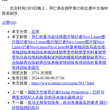
北京时间3月9日晚上，拜仁将在德甲第25轮比赛中主场对
阵美因茨。
点赞(
50
)
本文分类：
足球
本文标签：
拜仁
科曼
马兹拉维
图片报记者Nico Linner
图
片报
记者Nico Linner
图片报记者
Nico Linner
图片报Nico
Linner
记者
NicoLinner
Nico
Linner
科曼单独训练
马兹拉维
单独训练
单独训练
单独
训练
韧带受伤
韧带
受伤
科曼韧带
受伤
马兹拉维肌肉撕裂
波鸿
肌肉撕裂
肌肉
撕裂
缺席拜仁
合练
缺席合练
缺席
合练
单独有球训练
有球训练
科曼单独
有球训练
美因茨
浏览次数：
2751
次浏览
发布日期：2024-03-08 00:37:56
本文链接：
https://www.tansai.com/zuqiu/3617.html
上一篇 >
德国天空体育记者Florian Plettenberg：巴萨与
弗里克经纪人会面 目前还未做出最终决定
下一篇 >
皇马主帅安切洛蒂：欧冠有着最高的要求 我们
对晋级感到高兴