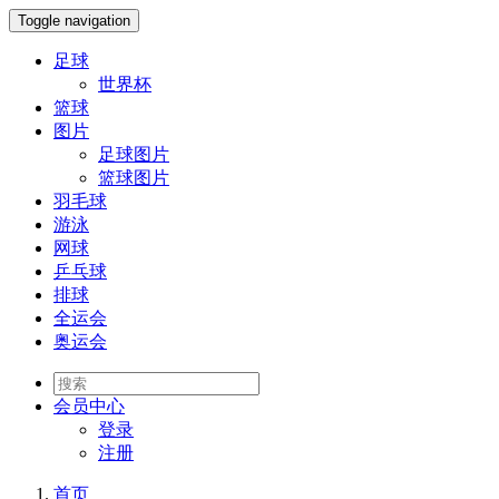
Toggle navigation
足球
世界杯
篮球
图片
足球图片
篮球图片
羽毛球
游泳
网球
乒乓球
排球
全运会
奥运会
会员
中心
登录
注册
首页