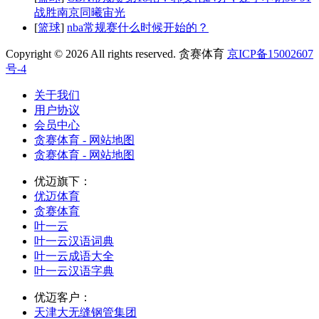
战胜南京同曦宙光
[
篮球
]
nba常规赛什么时候开始的？
Copyright © 2026 All rights reserved. 贪赛体育
京ICP备15002607
号-4
关于我们
用户协议
会员中心
贪赛体育 - 网站地图
贪赛体育 - 网站地图
优迈旗下：
优迈体育
贪赛体育
叶一云
叶一云汉语词典
叶一云成语大全
叶一云汉语字典
优迈客户：
天津大无缝钢管集团