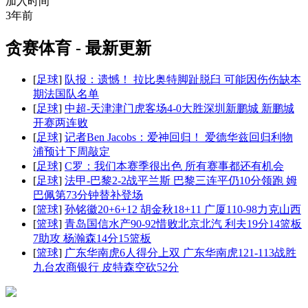
加入时间
3年前
贪赛体育 - 最新更新
[
足球
]
队报：遗憾！ 拉比奥特脚趾脱臼 可能因伤伤缺本
期法国队名单
[
足球
]
中超-天津津门虎客场4-0大胜深圳新鹏城 新鹏城
开赛两连败
[
足球
]
记者Ben Jacobs：爱神回归！ 爱德华兹回归利物
浦预计下周敲定
[
足球
]
C罗：我们本赛季很出色 所有赛事都还有机会
[
足球
]
法甲-巴黎2-2战平兰斯 巴黎三连平仍10分领跑 姆
巴佩第73分钟替补登场
[
篮球
]
孙铭徽20+6+12 胡金秋18+11 广厦110-98力克山西
[
篮球
]
青岛国信水产90-92惜败北京北汽 利夫19分14篮板
7助攻 杨瀚森14分15篮板
[
篮球
]
广东华南虎6人得分上双 广东华南虎121-113战胜
九台农商银行 皮特森空砍52分