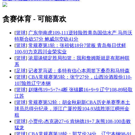
贪赛体育 - 可能喜欢
[
篮球
]
广东华南虎109-111逆转险胜青岛国信水产 马尚沃
特斯合砍57分 鲍威尔空砍41分
[
篮球
]
常规赛第1轮：张祖铭18分7篮板 青岛每日优鲜
100-93力克四川金荣实业
[
篮球
]
浓眉谈锁定胜局扣篮：我和詹姆斯就是有那种联
系
[
足球
]
记者罗马诺：多特有信心本周签下桑乔和马特森
[
篮球
]
CBA常规赛第5轮：张宁27分，山西汾酒股份110-
107险胜辽宁本钢
[
篮球
]
赵继伟19+5+7+4断 张镇麟16+9+9 辽宁108-89轻取
江苏
[
篮球
]
常规赛第52轮：胡金秋刷新CBA历史单赛季本土
球员总得分纪录，浙江广厦控股104-93战胜浙江稠州金
租
[
篮球
]
小贾伦-杰克逊27+6 肯纳德19+7 灰熊108-100击败
猛龙
[
篮球
]
CBA常规赛第18轮：郭艾伦24分，辽宁本钢98-91